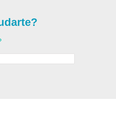
udarte?
?