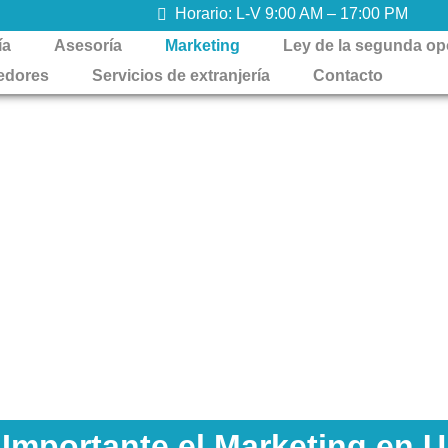
Horario: L-V 9:00 AM – 17:00 PM
ía
Asesoría
Marketing
Ley de la segunda op
edores
Servicios de extranjería
Contacto
ios de Marketing
l, el marketing online se ha convertido en una herramienta 
a auténtica y efectiva con tus clientes, optimizando tu visi
Importante el Marketing en