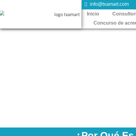
info@txamart.com
Inicio
Consultor
Concurso de acre
Servic
En el mundo actual, donde la presencia digital es esencia
es ayudarte a conectar de maner
¿Por Qué Es 