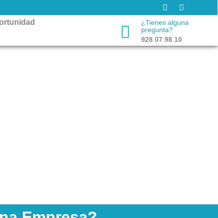
ortunidad
¿Tienes alguna
pregunta?
928 07 98 10
 Online
clave para el éxito de cualquier empresa. Nuestro objetivo
bilidad y alcance en el mercado.
 Una Empresa?